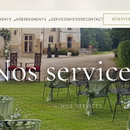
MENTS
HÉBERGEMENTS
SERVICES
HISTOIRE
CONTACT
RÉSERVE
Nos service
ACCUEIL
— NOS SERVICES