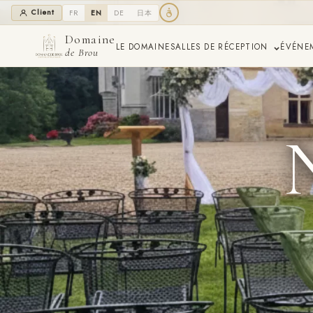
Client
FR
EN
DE
日本
Domaine
LE DOMAINE
SALLES DE RÉCEPTION
ÉVÉNE
de Brou